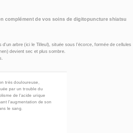
l en complément de vos soins de digitopuncture shiatsu
 d'un arbre (ici le Tilleul), située sous l'écorce, formée de cellul
amen) devient sec et plus sombre.
s.
ion très douloureuse,
uée par un trouble du
lisme de l'acide urique
nant l'augmentation de son
ans le sang.