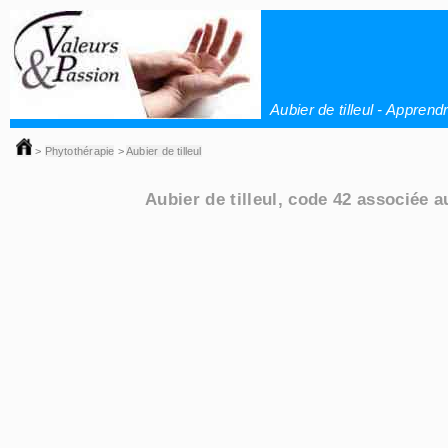
Aubier de tilleul - Appren
>
Phytothérapie
>
Aubier de tilleul
Aubier de tilleul, code 42 associée 