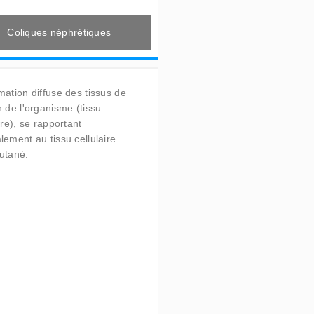
Coliques néphrétiques
mation diffuse des tissus de
n de l'organisme (tissu
ire), se rapportant
lement au tissu cellulaire
utané.