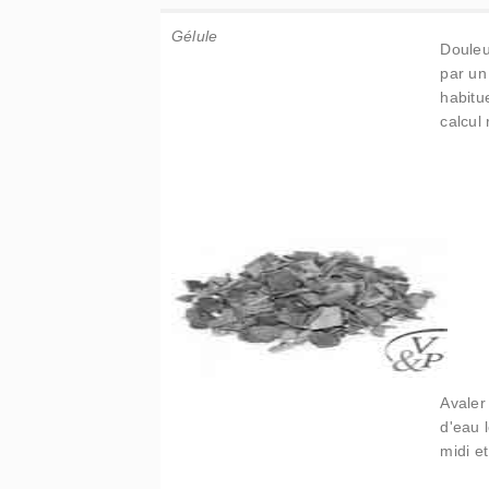
Gélule
Douleu
par un
habitu
calcul 
Avaler
d'eau 
midi et