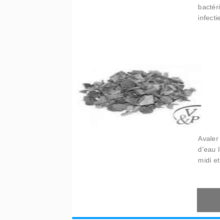
bactér
infecti
Avaler
d'eau 
midi et