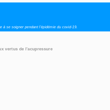
dre à se soigner pendant l'épidémie du covid-19.
aux vertus de l'acupressure