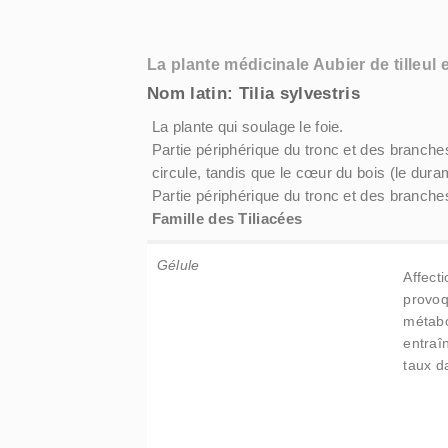
La plante médicinale Aubier de tilleu
Nom latin: Tilia sylvestris
La plante qui soulage le foie.
Partie périphérique du tronc et des branches
circule, tandis que le cœur du bois (le dur
Partie périphérique du tronc et des branche
Famille des Tiliacées
Gélule
Affect
provoq
métabo
entraî
taux d