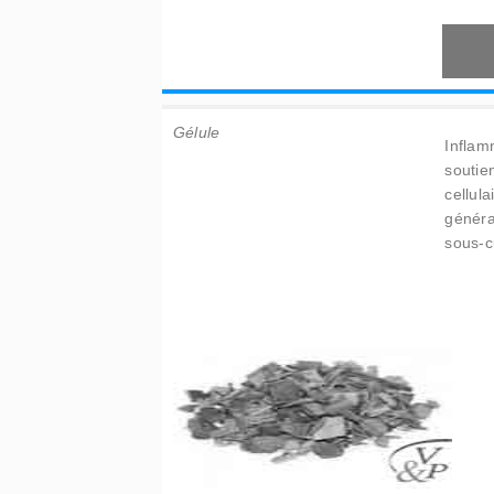
Gélule
Inflam
soutie
cellula
généra
sous-c