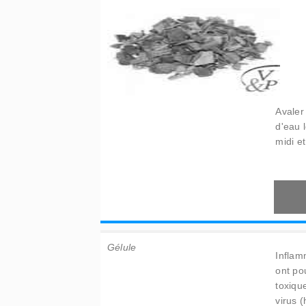
Avaler
d'eau 
midi et
Gélule
Inflam
ont po
toxique
virus (